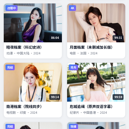
连载中
4K
86:04
99:31
暗夜档案（科幻史诗）
月面档案（未删减加长版）
动漫 · 中国大陆 · 2024
电影 · 法国 · 2024
完结
抢先
99:14
99:59
南港档案（院线同步）
危城追缉（原声双语字幕）
电视剧 · 印度 · 2024
纪录片 · 中国香港 · 2024
完结
独播