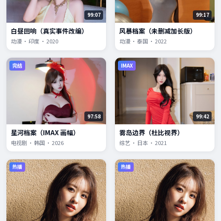
99:07
99:17
白昼回响（真实事件改编）
风暴档案（未删减加长版）
动漫 · 印度 · 2020
动漫 · 泰国 · 2022
完结
IMAX
97:58
99:42
星河档案（IMAX 画幅）
雾岛边界（杜比视界）
电视剧 · 韩国 · 2026
综艺 · 日本 · 2021
热播
热播