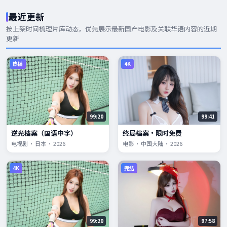
最近更新
按上架时间梳理片库动态，优先展示
最新国产电影
及关联华语内容的近期
更新
热播
4K
99:20
99:41
逆光档案（国语中字）
终局档案·限时免费
电视剧 · 日本 · 2026
电影 · 中国大陆 · 2026
4K
完结
99:20
97:58