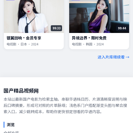
99:33
99:44
银翼回响·会员专享
异境边界·限时免费
电视剧 · 日本 · 2024
电视剧 · 韩国 · 2024
进入片库继续看 →
国产精品视频网
本站以最新国产电影为检索主轴，串联华语档日历、片源清晰度说明与映
后口碑摘要，形成可对照的片单脉络；浅色系门户搭配渐变头图与聚合搜
索入口，减少跳转成本，帮助你更快锁定想看的华语内容。
浏览
全部片库