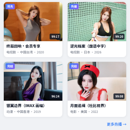
抢先
热播
99:17
99:20
终局回响·会员专享
逆光档案（国语中字）
电视剧 · 中国台湾 · 2020
电视剧 · 日本 · 2026
完结
完结
96:24
99:08
银翼边界（IMAX 画幅）
月面追缉（杜比视界）
动漫 · 中国香港 · 2019
电影 · 美国 · 2022
更多热播 →