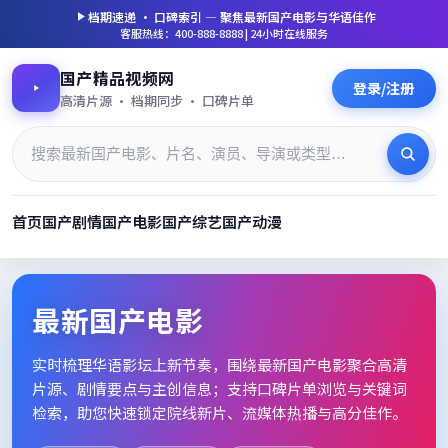
档期速递 · 口碑索引 — 聚焦
最新国产电影
与华语佳作
客服热线：400-888-8888 | 24小时在线服务
国产精品视频网
登录/注册
高清片源 · 档期同步 · 口碑片单
首页
国产剧情
国产电影
国产综艺
国产动漫
最新国产电影_高清片单档期速
最新国产电影
实时梳理华语影坛上新节奏，围绕
最新国产电影
聚合高清
片源、剧情要点与主创信息；支持口碑片单浏览与关键词
检索，助您快速锁定院线新片、流媒体热播与高分佳作。