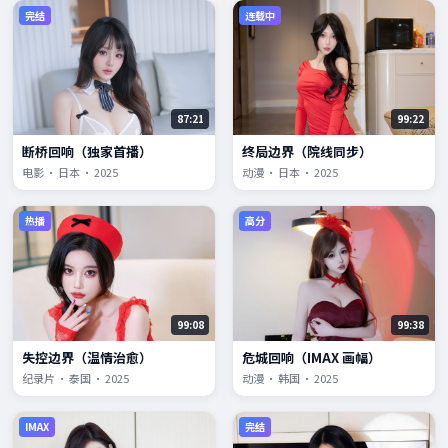
完结
连载中
87:21
99:22
断桥回响（独家首播）
终局边界（院线同步）
电影 · 日本 · 2025
动漫 · 日本 · 2025
热播
高分
99:08
99:38
失控边界（温情治愈）
危城回响（IMAX 画幅）
纪录片 · 泰国 · 2025
动漫 · 韩国 · 2025
IMAX
完结