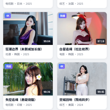
电视剧 · 日本 · 2025
综艺 · 法国 · 2025
4K
独播
99:04
87:18
狂潮边界（未删减加长版）
白昼追缉（杜比视界）
动漫 · 韩国 · 2025
电影 · 韩国 · 2025
完结
4K
98:36
99:45
失控追缉（悬疑烧脑）
焚城回响（院线同步）
电视剧 · 印度 · 2025
综艺 · 美国 · 2024