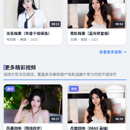
99:13
99:50
无名档案（年度十佳候选）
霓虹档案（蓝光修复版）
电视剧 · 美国 · 2025
动漫 · 英国 · 2025
查看更多更新 →
更多精彩视频
延续片库浏览路径，覆盖更多
最新国产电影
延展片单与同类华语佳作
高分
抢先
99:27
96:30
风暴回响（院线同步）
月面回响（IMAX 画幅）