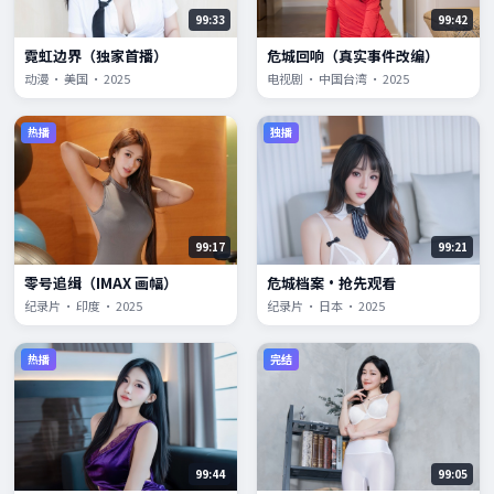
99:33
99:42
霓虹边界（独家首播）
危城回响（真实事件改编）
动漫 · 美国 · 2025
电视剧 · 中国台湾 · 2025
热播
独播
99:17
99:21
零号追缉（IMAX 画幅）
危城档案·抢先观看
纪录片 · 印度 · 2025
纪录片 · 日本 · 2025
热播
完结
99:44
99:05