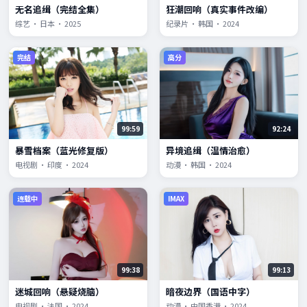
无名追缉（完结全集）
狂潮回响（真实事件改编）
综艺 · 日本 · 2025
纪录片 · 韩国 · 2024
完结
高分
99:59
92:24
暴雪档案（蓝光修复版）
异境追缉（温情治愈）
电视剧 · 印度 · 2024
动漫 · 韩国 · 2024
连载中
IMAX
99:38
99:13
迷城回响（悬疑烧脑）
暗夜边界（国语中字）
电视剧 · 法国 · 2024
动漫 · 中国香港 · 2024