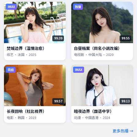
IMAX
独播
99:39
99:55
焚城边界（温情治愈）
白昼档案（同名小说改编）
综艺 · 法国 · 2025
电视剧 · 中国大陆 · 2020
完结
IMAX
99:57
99:13
长夜回响（杜比视界）
暗夜边界（国语中字）
电影 · 韩国 · 2019
动漫 · 中国香港 · 2024
更多热播 →