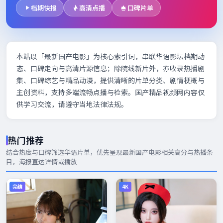
档期快报
高清点播
口碑片单
本站以「最新国产电影」为核心索引词，串联华语影坛档期动
态、口碑走向与高清片源信息；除院线新片外，亦收录热播剧
集、口碑综艺与精品动漫，提供清晰的片单分类、剧情梗概与
主创资料，支持多端流畅点播与检索。国产精品视频网内容仅
供学习交流，请遵守当地法律法规。
热门推荐
结合热度与口碑筛选华语片单，优先呈现
最新国产电影
相关高分与热播条
目，海报直达详情或播放
完结
4K