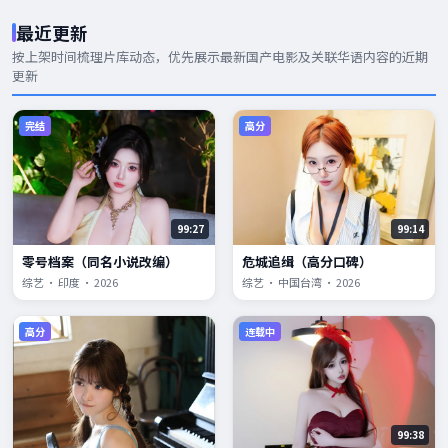
最近更新
按上架时间梳理片库动态，优先展示
最新国产电影
及关联华语内容的近期
更新
完结
高分
99:27
99:14
零号档案（同名小说改编）
危城追缉（高分口碑）
综艺 · 印度 · 2026
综艺 · 中国台湾 · 2026
高分
连载中
99:38