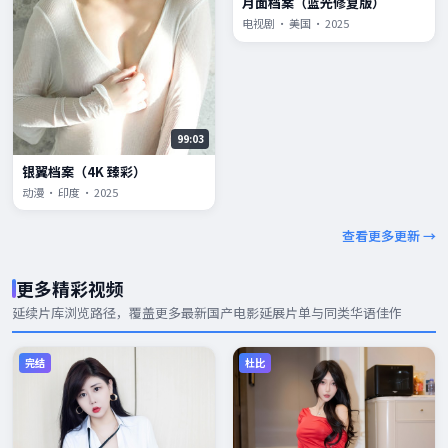
月面档案（蓝光修复版）
电视剧 · 美国 · 2025
99:03
银翼档案（4K 臻彩）
动漫 · 印度 · 2025
查看更多更新 →
更多精彩视频
延续片库浏览路径，覆盖更多
最新国产电影
延展片单与同类华语佳作
完结
杜比