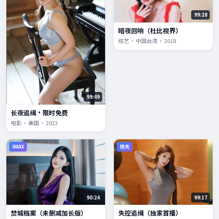
99:28
暗夜回响（杜比视界）
综艺 · 中国台湾 · 2018
99:49
长夜追缉·限时免费
电影 · 美国 · 2023
IMAX
抢先
90:24
99:17
焚城档案（未删减加长版）
失控追缉（独家首播）