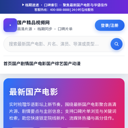
档期速递 · 口碑索引 — 聚焦
最新国产电影
与华语佳作
客服热线：400-888-8888 | 24小时在线服务
国产精品视频网
登录/注册
高清片源 · 档期同步 · 口碑片单
首页
国产剧情
国产电影
国产综艺
国产动漫
最新国产电影_高清片单档期速
最新国产电影
实时梳理华语影坛上新节奏，围绕
最新国产电影
聚合高清
片源、剧情要点与主创信息；支持口碑片单浏览与关键词
检索，助您快速锁定院线新片、流媒体热播与高分佳作。