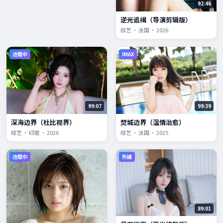
92:46
逆光追缉（导演剪辑版）
综艺 · 法国 · 2026
连载中
IMAX
99:07
99:39
深海边界（杜比视界）
焚城边界（温情治愈）
综艺 · 印度 · 2026
综艺 · 法国 · 2025
连载中
热播
89:01