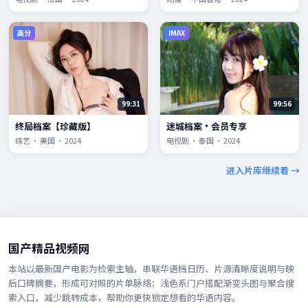
高分
IMAX
99:31
99:56
终局档案【珍藏版】
迷城档案·会员专享
综艺 · 美国 · 2024
电视剧 · 泰国 · 2024
进入片库继续看 →
国产精品视频网
本站以最新国产电影为检索主轴，串联华语档日历、片源清晰度说明与映
后口碑摘要，形成可对照的片单脉络；浅色系门户搭配渐变头图与聚合搜
索入口，减少跳转成本，帮助你更快锁定想看的华语内容。