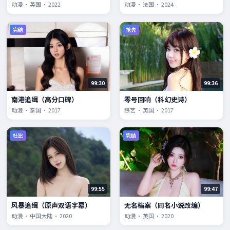
动漫 · 英国 · 2022
动漫 · 法国 · 2024
完结
抢先
99:30
99:36
南港追缉（高分口碑）
零号回响（科幻史诗）
动漫 · 泰国 · 2017
综艺 · 英国 · 2017
杜比
完结
99:55
99:47
风暴追缉（原声双语字幕）
无名档案（同名小说改编）
动漫 · 中国大陆 · 2020
动漫 · 英国 · 2020