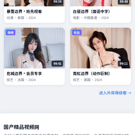
99:30
99:48
暴雪边界·抢先观看
白昼边界（国语中字）
动漫 · 泰国 · 2024
电影 · 中国香港 · 2024
院线
杜比
99:41
99:11
危城边界·会员专享
霓虹边界（动作巨制）
综艺 · 法国 · 2024
综艺 · 英国 · 2024
进入片库继续看 →
国产精品视频网