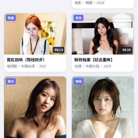
电影 · 韩国 · 2018
独播
抢先
99:14
99:30
霓虹回响（院线同步）
断桥档案【纪念重映】
电视剧 · 中国台湾 · 2017
动漫 · 中国大陆 · 2019
高分
院线