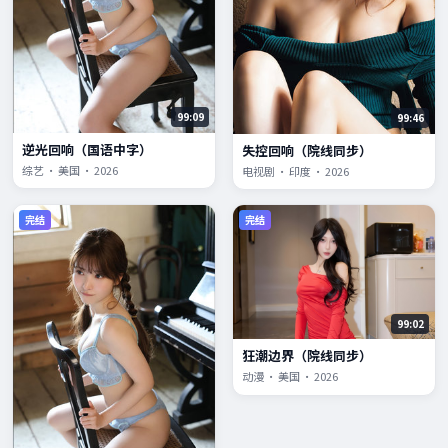
99:09
99:46
逆光回响（国语中字）
失控回响（院线同步）
综艺 · 美国 · 2026
电视剧 · 印度 · 2026
完结
完结
99:02
狂潮边界（院线同步）
动漫 · 美国 · 2026