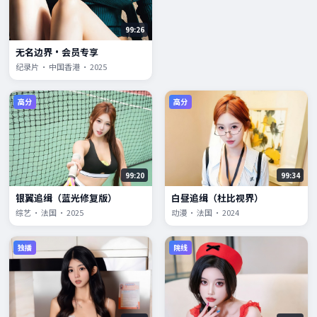
99:26
无名边界·会员专享
纪录片 · 中国香港 · 2025
高分
高分
99:20
99:34
银翼追缉（蓝光修复版）
白昼追缉（杜比视界）
综艺 · 法国 · 2025
动漫 · 法国 · 2024
独播
院线