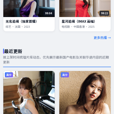
99:04
99:22
无名追缉（独家首播）
星河追缉（IMAX 画幅）
综艺 · 法国 · 2023
电视剧 · 中国香港 · 2025
更多热播 →
最近更新
按上架时间梳理片库动态，优先展示
最新国产电影
及关联华语内容的近期
更新
高分
高分