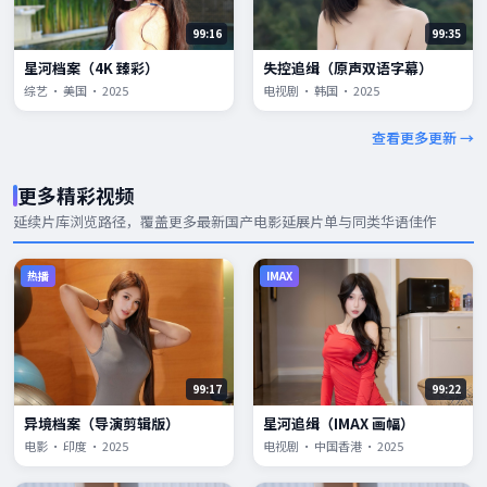
99:16
99:35
星河档案（4K 臻彩）
失控追缉（原声双语字幕）
综艺 · 美国 · 2025
电视剧 · 韩国 · 2025
查看更多更新 →
更多精彩视频
延续片库浏览路径，覆盖更多
最新国产电影
延展片单与同类华语佳作
热播
IMAX
99:17
99:22
异境档案（导演剪辑版）
星河追缉（IMAX 画幅）
电影 · 印度 · 2025
电视剧 · 中国香港 · 2025