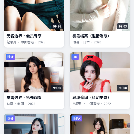
99:26
99:03
无名边界·会员专享
雾岛档案（温情治愈）
纪录片 · 中国香港 · 2025
动漫 · 日本 · 2020
独播
4K
99:30
99:08
暴雪边界·抢先观看
异境追缉（科幻史诗）
动漫 · 泰国 · 2024
电视剧 · 中国香港 · 2022
热播
IMAX