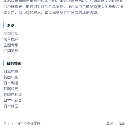
本站以最新国产电影为检索主轴，串联华语档日历、片源清晰度说明与映
后口碑摘要，形成可对照的片单脉络；浅色系门户搭配渐变头图与聚合搜
索入口，减少跳转成本，帮助你更快锁定想看的华语内容。
浏览
全部片库
榜单推荐
主题合集
近期更新
日韩频道
日本电影
韩国电影
日本动漫
韩国综艺
韩国电视剧
日本电视剧
日本综艺
©
2026
国产精品视频网
登录
·
注册