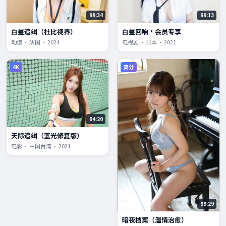
99:34
99:13
白昼追缉（杜比视界）
白昼回响·会员专享
动漫 · 法国 · 2024
电视剧 · 日本 · 2021
4K
高分
94:20
天际追缉（蓝光修复版）
电影 · 中国台湾 · 2021
99:29
暗夜档案（温情治愈）