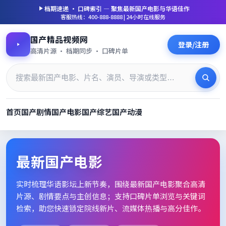
档期速递 · 口碑索引 — 聚焦
最新国产电影
与华语佳作
客服热线：400-888-8888 | 24小时在线服务
国产精品视频网
登录/注册
高清片源 · 档期同步 · 口碑片单
首页
国产剧情
国产电影
国产综艺
国产动漫
最新国产电影_高清片单档期速
最新国产电影
实时梳理华语影坛上新节奏，围绕
最新国产电影
聚合高清
片源、剧情要点与主创信息；支持口碑片单浏览与关键词
检索，助您快速锁定院线新片、流媒体热播与高分佳作。