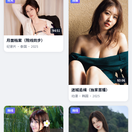
抢先
独播
94:51
月面档案（院线同步）
纪录片 · 泰国 · 2025
93:06
迷城追缉（独家首播）
动漫 · 韩国 · 2025
院线
院线