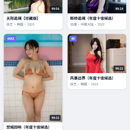
99:56
99:24
天际追缉【珍藏版】
断桥追缉（年度十佳候选）
综艺 · 韩国 · 2020
动漫 · 中国大陆 · 2023
IMAX
4K
99:22
风暴边界（年度十佳候选）
综艺 · 韩国 · 2019
99:32
焚城回响（年度十佳候选）