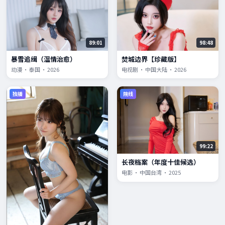
89:01
98:48
暴雪追缉（温情治愈）
焚城边界【珍藏版】
动漫 · 泰国 · 2026
电视剧 · 中国大陆 · 2026
独播
院线
99:22
长夜档案（年度十佳候选）
电影 · 中国台湾 · 2025