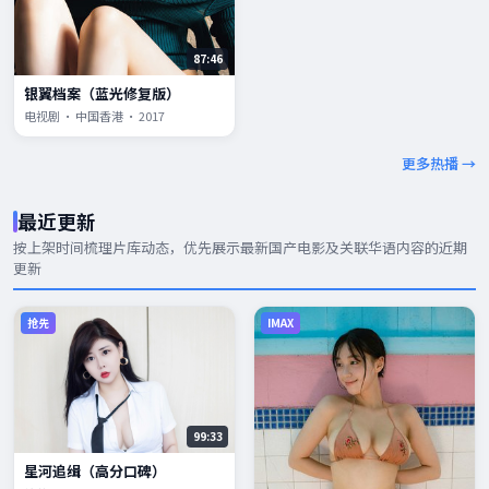
87:46
银翼档案（蓝光修复版）
电视剧 · 中国香港 · 2017
更多热播 →
最近更新
按上架时间梳理片库动态，优先展示
最新国产电影
及关联华语内容的近期
更新
抢先
IMAX
99:33
星河追缉（高分口碑）