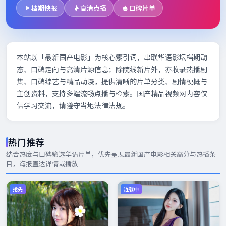
档期快报
高清点播
口碑片单
本站以「最新国产电影」为核心索引词，串联华语影坛档期动
态、口碑走向与高清片源信息；除院线新片外，亦收录热播剧
集、口碑综艺与精品动漫，提供清晰的片单分类、剧情梗概与
主创资料，支持多端流畅点播与检索。国产精品视频网内容仅
供学习交流，请遵守当地法律法规。
热门推荐
结合热度与口碑筛选华语片单，优先呈现
最新国产电影
相关高分与热播条
目，海报直达详情或播放
抢先
连载中