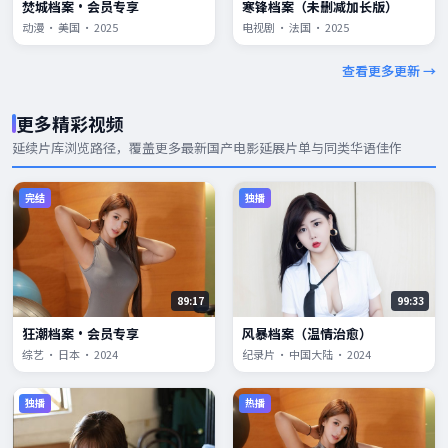
焚城档案·会员专享
寒锋档案（未删减加长版）
动漫 · 美国 · 2025
电视剧 · 法国 · 2025
查看更多更新 →
更多精彩视频
延续片库浏览路径，覆盖更多
最新国产电影
延展片单与同类华语佳作
完结
独播
89:17
99:33
狂潮档案·会员专享
风暴档案（温情治愈）
综艺 · 日本 · 2024
纪录片 · 中国大陆 · 2024
独播
热播