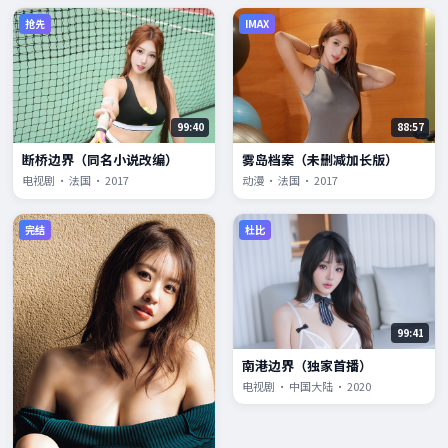
抢先
IMAX
99:40
88:57
断桥边界（同名小说改编）
雾岛档案（未删减加长版）
电视剧 · 法国 · 2017
动漫 · 法国 · 2017
完结
杜比
99:41
南港边界（独家首播）
电视剧 · 中国大陆 · 2020