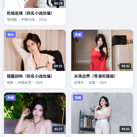
99:29
危城追缉（同名小说改编）
电视剧 · 中国大陆 · 2026
高分
热播
99:31
99:42
银翼回响（同名小说改编）
长夜边界（导演剪辑版）
电影 · 中国台湾 · 2025
纪录片 · 法国 · 2025
热播
独播
93:27
99:05