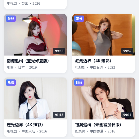
电视剧 · 英国 · 2026
院线
高分
99:38
99:57
南港追缉（蓝光修复版）
狂潮边界（4K 臻彩）
电影 · 日本 · 2019
电视剧 · 中国台湾 · 2022
热播
院线
91:13
99:11
逆光边界（4K 臻彩）
银翼追缉（未删减加长版）
电视剧 · 中国大陆 · 2016
纪录片 · 中国香港 · 2016