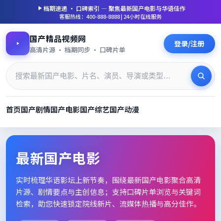
档期速递 · 口碑索引 — 聚焦
最新国产电影
与华语佳作
客服热线：400-888-8888 | 24小时在线服务
国产精品视频网
登录/注册
高清片源 · 档期同步 · 口碑片单
首页
国产剧情
国产电影
国产综艺
国产动漫
最新国产电影_高清片单档期速
最新国产电影
实时梳理华语影坛上新节奏，围绕
最新国产电影
聚合高清
片源、剧情要点与主创信息；支持口碑片单浏览与关键词
检索，助您快速锁定院线新片、流媒体热播与高分佳作。