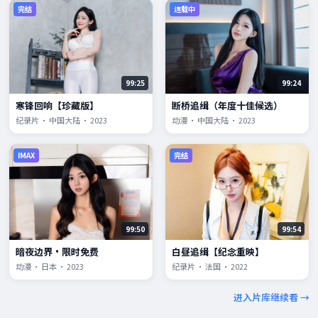
完结
连载中
99:25
99:24
寒锋回响【珍藏版】
断桥追缉（年度十佳候选）
纪录片 · 中国大陆 · 2023
动漫 · 中国大陆 · 2023
IMAX
完结
99:50
99:54
暗夜边界·限时免费
白昼追缉【纪念重映】
动漫 · 日本 · 2023
纪录片 · 法国 · 2022
进入片库继续看 →