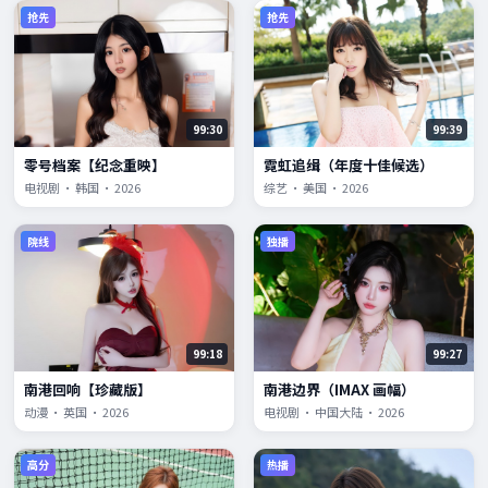
抢先
抢先
99:30
99:39
零号档案【纪念重映】
霓虹追缉（年度十佳候选）
电视剧 · 韩国 · 2026
综艺 · 美国 · 2026
院线
独播
99:18
99:27
南港回响【珍藏版】
南港边界（IMAX 画幅）
动漫 · 英国 · 2026
电视剧 · 中国大陆 · 2026
高分
热播