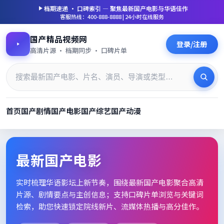
档期速递 · 口碑索引 — 聚焦
最新国产电影
与华语佳作
客服热线：400-888-8888 | 24小时在线服务
国产精品视频网
登录/注册
高清片源 · 档期同步 · 口碑片单
首页
国产剧情
国产电影
国产综艺
国产动漫
最新国产电影_高清片单档期速
最新国产电影
实时梳理华语影坛上新节奏，围绕
最新国产电影
聚合高清
片源、剧情要点与主创信息；支持口碑片单浏览与关键词
检索，助您快速锁定院线新片、流媒体热播与高分佳作。