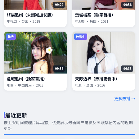
99:22
99:58
终局追缉（未删减加长版）
焚城档案（独家首播）
电视剧 · 英国 · 2018
电视剧 · 韩国 · 2021
抢先
连载中
99:36
96:33
危城追缉（独家首播）
天际边界（热播更新中）
电影 · 中国香港 · 2023
电影 · 法国 · 2016
更多热播 →
最近更新
按上架时间梳理片库动态，优先展示
最新国产电影
及关联华语内容的近期
更新