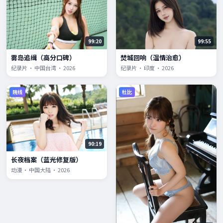
99:20
99:55
雾岛追缉（高分口碑）
焚城回响（温情治愈）
纪录片 · 中国台湾 · 2026
纪录片 · 印度 · 2026
院线
杜比
90:19
长夜档案（蓝光修复版）
动漫 · 中国大陆 · 2026