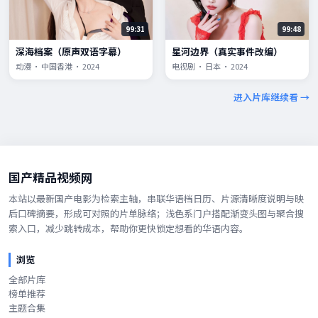
99:31
99:48
深海档案（原声双语字幕）
星河边界（真实事件改编）
动漫 · 中国香港 · 2024
电视剧 · 日本 · 2024
进入片库继续看 →
国产精品视频网
本站以最新国产电影为检索主轴，串联华语档日历、片源清晰度说明与映
后口碑摘要，形成可对照的片单脉络；浅色系门户搭配渐变头图与聚合搜
索入口，减少跳转成本，帮助你更快锁定想看的华语内容。
浏览
全部片库
榜单推荐
主题合集