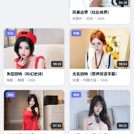
99:29
风暴边界（杜比视界）
纪录片 · 日本 · 2026
杜比
热播
99:28
99:54
失控回响（科幻史诗）
无名回响（原声双语字幕）
电影 · 英国 · 2026
动漫 · 中国大陆 · 2026
完结
院线
87:42
99:21