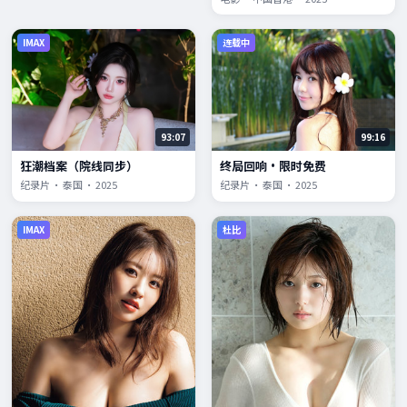
IMAX
连载中
93:07
99:16
狂潮档案（院线同步）
终局回响·限时免费
纪录片 · 泰国 · 2025
纪录片 · 泰国 · 2025
IMAX
杜比