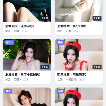
99:06
99:43
迷城回响（温情治愈）
迷城档案（高分口碑）
动漫 · 泰国 · 2025
综艺 · 日本 · 2025
连载中
独播
99:07
99:08
危城档案（年度十佳候选）
南港档案（院线同步）
综艺 · 英国 · 2024
动漫 · 中国香港 · 2024
杜比
完结